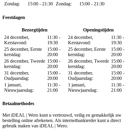
Zondag:
15:00 - 21:30
Zondag:
15:00 - 21:30
Feestdagen
Bezorgtijden
Openingstijden
24 december,
11:30 -
24 december,
11:30 -
Kerstavond:
19:30
Kerstavond:
19:30
25 december, Eerste
15:00 -
25 december, Eerste
15:00 -
kerstdag:
20:00
kerstdag:
20:00
26 december, Tweede
15:00 -
26 december, Tweede
15:00 -
kerstdag:
20:00
kerstdag:
20:00
31 december,
15:00 -
31 december,
15:00 -
Oudjaarsdag:
20:00
Oudjaarsdag:
20:00
1 januari,
11:30 -
1 januari,
11:30 -
Nieuwjaarsdag:
21:00
Nieuwjaarsdag:
21:00
Betaalmethodes
Met iDEAL | Wero kunt u vertrouwd, veilig en gemakkelijk uw
bestelling online afrekenen. Als internetbankierder kunt u direct
gebruik maken van iDEAL | Wero.