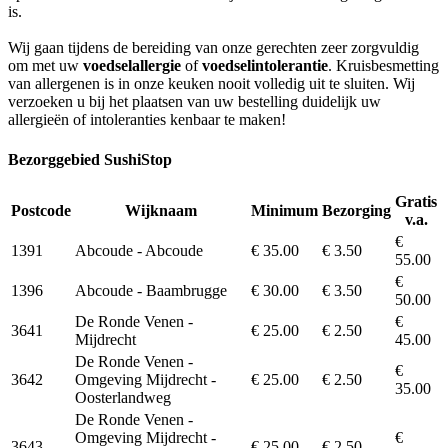
is.
Wij gaan tijdens de bereiding van onze gerechten zeer zorgvuldig
om met uw
voedselallergie
of
voedselintolerantie
. Kruisbesmetting
van allergenen is in onze keuken nooit volledig uit te sluiten. Wij
verzoeken u bij het plaatsen van uw bestelling duidelijk uw
allergieën of intoleranties kenbaar te maken!
Bezorggebied SushiStop
Gratis
Postcode
Wijknaam
Minimum
Bezorging
v.a.
€
1391
Abcoude - Abcoude
€ 35.00
€ 3.50
55.00
€
1396
Abcoude - Baambrugge
€ 30.00
€ 3.50
50.00
De Ronde Venen -
€
3641
€ 25.00
€ 2.50
Mijdrecht
45.00
De Ronde Venen -
€
3642
Omgeving Mijdrecht -
€ 25.00
€ 2.50
35.00
Oosterlandweg
De Ronde Venen -
Omgeving Mijdrecht -
€
3643
€ 25.00
€ 2.50