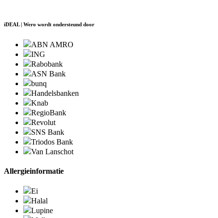
iDEAL | Wero wordt ondersteund door
ABN AMRO
ING
Rabobank
ASN Bank
bunq
Handelsbanken
Knab
RegioBank
Revolut
SNS Bank
Triodos Bank
Van Lanschot
Allergieinformatie
Ei
Halal
Lupine