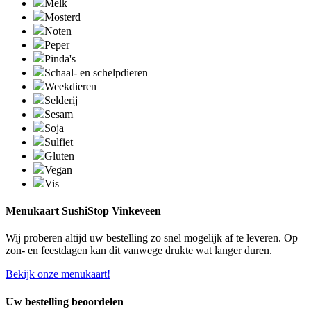
Melk
Mosterd
Noten
Peper
Pinda's
Schaal- en schelpdieren
Weekdieren
Selderij
Sesam
Soja
Sulfiet
Gluten
Vegan
Vis
Menukaart SushiStop Vinkeveen
Wij proberen altijd uw bestelling zo snel mogelijk af te leveren. Op
zon- en feestdagen kan dit vanwege drukte wat langer duren.
Bekijk onze menukaart!
Uw bestelling beoordelen