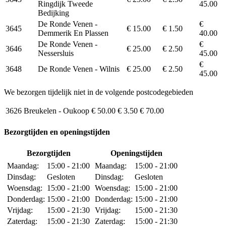
Ringdijk Tweede
45.00
Bedijking
De Ronde Venen -
€
3645
€ 15.00
€ 1.50
Demmerik En Plassen
40.00
De Ronde Venen -
€
3646
€ 25.00
€ 2.50
Nessersluis
45.00
€
3648
De Ronde Venen - Wilnis
€ 25.00
€ 2.50
45.00
We bezorgen tijdelijk niet in de volgende postcodegebieden
3626
Breukelen - Oukoop
€ 50.00
€ 3.50
€ 70.00
Bezorgtijden en openingstijden
Bezorgtijden
Openingstijden
Maandag:
15:00 - 21:00
Maandag:
15:00 - 21:00
Dinsdag:
Gesloten
Dinsdag:
Gesloten
Woensdag:
15:00 - 21:00
Woensdag:
15:00 - 21:00
Donderdag:
15:00 - 21:00
Donderdag:
15:00 - 21:00
Vrijdag:
15:00 - 21:30
Vrijdag:
15:00 - 21:30
Zaterdag:
15:00 - 21:30
Zaterdag:
15:00 - 21:30